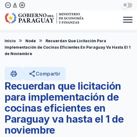
Skip
text_format
remove_circle_outline
add_circle_outline
to
main
content
Institucional
Marco Legal
Consulta Ciudadana
Informes
Denuncie Aquí
Inicio
Node
Recuerdan Que Licitación Para
EN
Implementación de Cocinas Eficientes En Paraguay Va Hasta El 1
de Noviembre
print
share
Compartir
Recuerdan que licitación
para implementación de
cocinas eficientes en
Paraguay va hasta el 1 de
noviembre