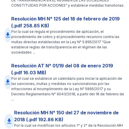
DE TRANSPARENCIA EN EL RÉGIMEN DE LAS SOCIEDADES
CONSTITUIDAS POR ACCIONES” y establece medidas transitorias.
Resolución MH N° 125 del 18 de febrero de 2019
(.pdf 258.85 KB)
Por la cual se regula el procedimiento de aplicación, el
file_download
procedimiento de cobro y el procedimiento recursivo contra las
multas directas establecidas en la Ley N° 5.895/2017 "Que
establece reglas de trans0parencia en el régimen de las
sociedades ...
Resolución AT N° 01/19 del 08 de enero 2019
(.pdf 16.03 MB)
Por el cual se establece un calendario para iniciar la aplicación de
file_download
las sanciones, multas y medidas no sancionatorias por las
infracciones al incumplimiento de la Ley N° 5895/2017 y su
Decreto Reglamentario N° 9043/2018, a partir del 18 de febrero de
...
Resolución MH N° 150 del 27 de noviembre de
2018 (.pdf 192.86 KB)
file_download
Por la cual se modifican los artículos 1° y 2° de la Resolución MH