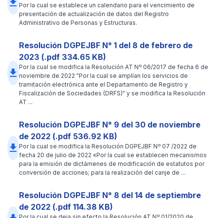
file_download
Por la cual se establece un calendario para el vencimiento de
presentación de actualización de datos del Registro
Administrativo de Personas y Estructuras.
Resolución DGPEJBF N° 1 del 8 de febrero de
2023 (.pdf 334.65 KB)
Por la cual se modifica la Resolución AT Nº 06/2017 de fecha 6 de
file_download
noviembre de 2022 "Por la cual se amplían los servicios de
tramitación electrónica ante el Departamento de Registro y
Fiscalización de Sociedades (DRFS)" y se modifica la Resolución
AT ...
Resolución DGPEJBF N° 9 del 30 de noviembre
de 2022 (.pdf 536.92 KB)
file_download
Por la cual se modifica la Resolución DGPEJBF Nº 07 /2022 de
fecha 20 de julio de 2022 «Por la cual se establecen mecanismos
para la emisión de dictámenes de modificación de estatutos por
conversión de acciones; para la realización del canje de ...
Resolución DGPEJBF N° 8 del 14 de septiembre
de 2022 (.pdf 114.38 KB)
Por la cual se deja sin efecto la Resolución AT Nº 01/2020 de