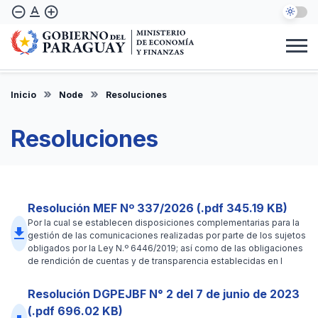
Skip
text_format
remove_circle_outline
add_circle_outline
to
main
content
Institucional
Marco Legal
Consulta Ciudadana
Informes
Denuncie Aquí
Inicio
Node
Resoluciones
EN
Resoluciones
Resolución MEF Nº 337/2026 (.pdf 345.19 KB)
Por la cual se establecen disposiciones complementarias para la
file_download
gestión de las comunicaciones realizadas por parte de los sujetos
obligados por la Ley N.º 6446/2019; así como de las obligaciones
de rendición de cuentas y de transparencia establecidas en l
Resolución DGPEJBF N° 2 del 7 de junio de 2023
(.pdf 696.02 KB)