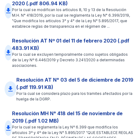
2020 (.pdf 806.94 KB)
file_download
Por la cual se modifican los artículos 8, 10 y 13 de la Resolución
M.H. N° 418/2019, por la cual se reglamenta la Ley N° 6.399/2019,
"Que modifica los artículos 3° y 4° de la Ley N° 5.895/2017, que
establece reglas de transparencia en el régimen de ...
Resolución AT Nº 01 del 11 de febrero 2020 (.pdf
483.91 KB)
file_download
Por la cual se excluyen temporalmente como sujetos obligados
de la Ley Nº 6.446/2019 y Decreto 3.241/2020 a determinadas
asociaciones.
Resolución AT N° 03 del 5 de diciembre de 2019
(.pdf 119.91 KB)
file_download
Por la cual se considera plazo para los tramites afectados por la
huelga de la DGRP.
Resolución MH N° 418 del 15 de noviembre de
2019 (.pdf 1.02 MB)
file_download
Por la cual se reglamenta la Ley Nº 6.399 que modifica los
articulos 3º y 4º de la Ley N° 5.895/2017 “QUE ESTABLECE REGLAS