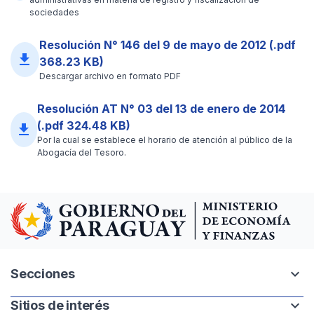
sociedades
Resolución N° 146 del 9 de mayo de 2012 (.pdf
file_download
368.23 KB)
Descargar archivo en formato PDF
Resolución AT N° 03 del 13 de enero de 2014
(.pdf 324.48 KB)
file_download
Por la cual se establece el horario de atención al público de la
Abogacía del Tesoro.
expand_more
Secciones
expand_more
Sitios de interés
Intranet