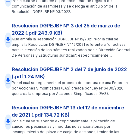
Por la cual se establece el procedimiento de registro de
comunicación de asambleas y se deroga el artículo 5º de la
Resolución DGPEJBF Nº 03/2022.
Resolución DGPEJBF N° 3 del 25 de marzo de
2022 (.pdf 243.9 KB)
file_download
Que amplía la Resolución DGPEJBF N°15/2021 “Por la cual se
amplía la Resolucion DGPEJBF N° 12/2021 referente a “directivas
para la atención de los trámites realizados por la Dirección General
De Personas y Estructuras Jurídicas”; específicamente ...
Resolución DGPEJBF N° 2 del 7 de junio de 2022
(.pdf 1.24 MB)
file_download
Por el cual se reglamenta el proceso de apertura de una Empresa
por Acciones Simplificadas (EAS) creada por Ley N°6480/2020
que crea la empresa por Acciones Simplificadas (EAS).
Resolución DGPEJBF N° 13 del 12 de noviembre
de 2021 (.pdf 134.72 KB)
file_download
Por la cual se suspende excepcionalmente la plicación de
sanciones pecuniarias y medidas no sancionatorias por
incumplimiento del plazo de canje de acciones, teniendo las