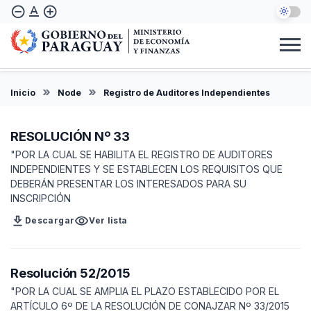
Skip
text_format
remove_circle_outline
add_circle_outline
to
main
content
Institucional
Marco Legal
Consulta Ciudadana
Informes
Denuncie Aquí
Inicio
Node
Registro de Auditores Independientes
EN
RESOLUCIÓN Nº 33
"POR LA CUAL SE HABILITA EL REGISTRO DE AUDITORES
INDEPENDIENTES Y SE ESTABLECEN LOS REQUISITOS QUE
DEBERÁN PRESENTAR LOS INTERESADOS PARA SU
INSCRIPCIÓN
download
visibility
Descargar
Ver lista
Resolución 52/2015
"POR LA CUAL SE AMPLIA EL PLAZO ESTABLECIDO POR EL
ARTÍCULO 6º DE LA RESOLUCIÓN DE CONAJZAR Nº 33/2015