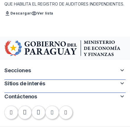
QUE HABILITA EL REGISTRO DE AUDITORES INDEPENDIENTES.
download
visibility
Descargar
Ver lista
expand_more
Secciones
expand_more
Sitios de interés
Intranet
Mapa del sitio
expand_more
Contáctenos
Paraguay.gov.py
Banco Central del Paraguay
Chile 252 | 1220. Asunción, Paraguay
Contraloría General de la República
Tel: +595-21 440-010