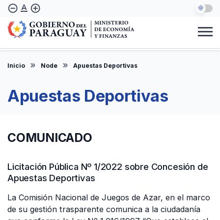
Skip
text_format
remove_circle_outline
add_circle_outline
to
main
content
Institucional
Marco Legal
Consulta Ciudadana
Informes
Denuncie Aquí
Inicio
Node
Apuestas Deportivas
EN
Apuestas Deportivas
COMUNICADO
Licitación Pública Nº 1/2022 sobre Concesión de
Apuestas Deportivas
La Comisión Nacional de Juegos de Azar, en el marco
de su gestión trasparente comunica a la ciudadanía