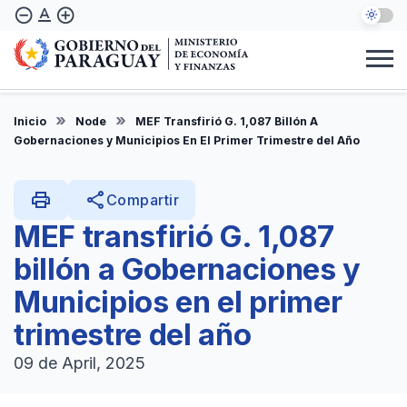
Skip
text_format
remove_circle_outline
add_circle_outline
to
main
content
Institucional
Marco Legal
Consulta Ciudadana
Informes
Denuncie Aquí
Inicio
Node
MEF Transfirió G. 1,087 Billón A
EN
Gobernaciones y Municipios En El Primer Trimestre del Año
print
share
Compartir
MEF transfirió G. 1,087
billón a Gobernaciones y
Municipios en el primer
trimestre del año
09 de April, 2025