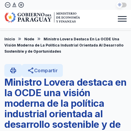
Skip
text_format
remove_circle_outline
add_circle_outline
to
main
content
Institucional
Marco Legal
Consulta Ciudadana
Informes
Denuncie Aquí
Inicio
Node
Ministro Lovera Destaca En La OCDE Una
EN
Visión Moderna de La Política Industrial Orientada Al Desarrollo
Sostenible y de Oportunidades
print
share
Compartir
Ministro Lovera destaca en
la OCDE una visión
moderna de la política
industrial orientada al
desarrollo sostenible y de