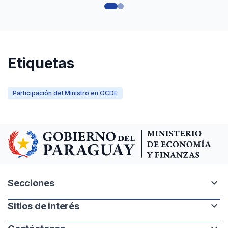
Etiquetas
Participación del Ministro en OCDE
expand_more
Secciones
expand_more
Sitios de interés
Intranet
Mapa del sitio
Paraguay.gov.py