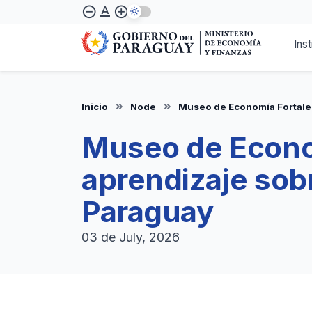
Skip
text_format
remove_circle_outline
add_circle_outline
to
main
Inst
content
Inicio
Node
Museo de Economía Fortalec
Museo de Econom
aprendizaje sobr
Paraguay
03 de July, 2026