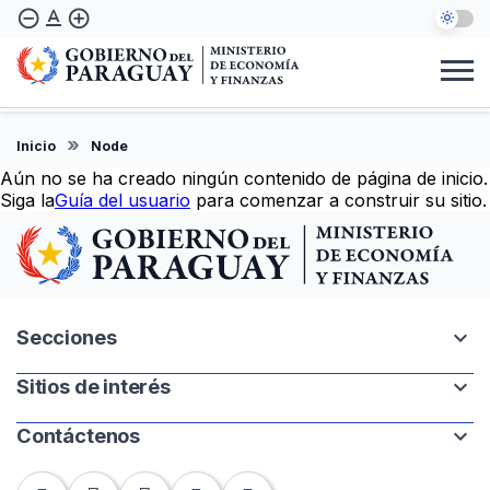
Skip
text_format
remove_circle_outline
add_circle_outline
to
main
content
Institucional
Marco Legal
Consulta Ciudadana
Informes
Denuncie Aquí
Inicio
Node
EN
Aún no se ha creado ningún contenido de página de inicio.
Siga la
Guía del usuario
para comenzar a construir su sitio.
expand_more
Secciones
expand_more
Sitios de interés
Intranet
Mapa del sitio
expand_more
Contáctenos
Paraguay.gov.py
Banco Central del Paraguay
Chile 252 | 1220. Asunción, Paraguay