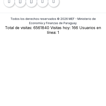
Contraloría General de la República
Tel: +595-21 440-010
Fax: +595-21 448-283
Todos los derechos reservados © 2026 MEF - Ministerio de
Economía y Finanzas de Paraguay.
Total de visitas:
6561840
Visitas hoy:
166
Usuarios en
Contactos
línea:
1