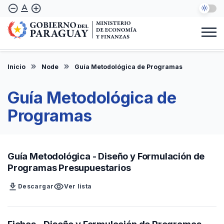
Skip
text_format
remove_circle_outline
add_circle_outline
to
main
content
Institucional
Marco Legal
Consulta Ciudadana
Informes
Denuncie Aquí
Inicio
Node
Guía Metodológica de Programas
EN
Guía Metodológica de
Programas
Guía Metodológica - Diseño y Formulación de
Programas Presupuestarios
download
visibility
Descargar
Ver lista
Fichas - Diseño y Formulación de Programas