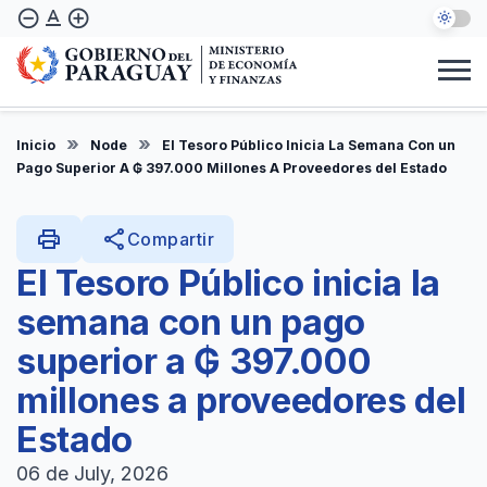
Skip
text_format
remove_circle_outline
add_circle_outline
to
main
content
Institucional
Marco Legal
Consulta Ciudadana
Informes
Denuncie Aquí
Inicio
Node
El Tesoro Público Inicia La Semana Con un
EN
Pago Superior A ₲ 397.000 Millones A Proveedores del Estado
print
share
Compartir
El Tesoro Público inicia la
semana con un pago
superior a ₲ 397.000
millones a proveedores del
Estado
06 de July, 2026