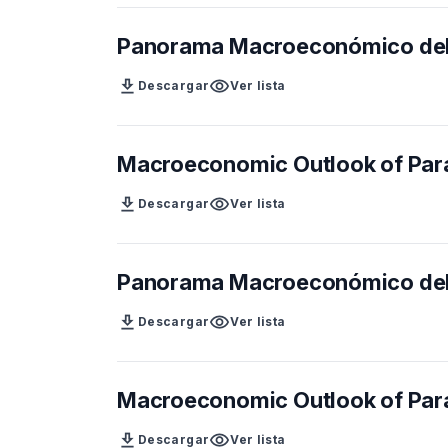
Panorama Macroeconómico del
download
visibility
Descargar
Ver lista
Macroeconomic Outlook of Par
download
visibility
Descargar
Ver lista
Panorama Macroeconómico del
download
visibility
Descargar
Ver lista
Macroeconomic Outlook of Par
download
visibility
Descargar
Ver lista