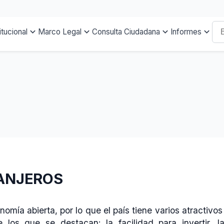
itucional
Marco Legal
Consulta Ciudadana
Informes
RANJEROS
omía abierta, por lo que el país tiene varios atractiv
re los que se destacan: la facilidad para invertir, 