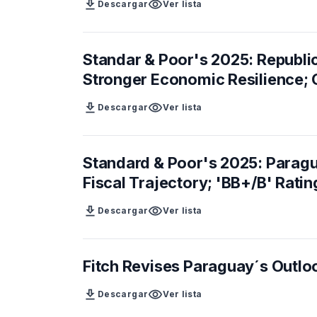
download
visibility
Descargar
Ver lista
Standar & Poor's 2025: Republi
Stronger Economic Resilience; 
download
visibility
Descargar
Ver lista
Standard & Poor's 2025: Paragu
Fiscal Trajectory; 'BB+/B' Rati
download
visibility
Descargar
Ver lista
Fitch Revises Paraguay´s Outlook
download
visibility
Descargar
Ver lista