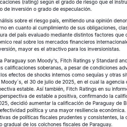
ficaciones (rating) según el grado de riesgo que el inst
do de inversión o grado de especulación.
nálisis sobre el riesgo país, emitiendo una opinión deno
erno en cuanto al cumplimiento de sus obligaciones, cla
ra del país evaluado mediante distintos factores que c
mico real sobre los mercados financieros internacional
ersión, mayor es el atractivo para los inversionistas.
 a Paraguay son Moody's, Fitch Ratings y Standard and
sus calificaciones soberanas, a pesar de condiciones a
o los efectos de shocks internos como sequías y otras s
e Moody´s, el 30 de julio de 2025, en el cual la agencia
ctiva estable. Así también, Fitch Ratings en su informe
a perspectiva de estable a positiva, confirmando la cal
2025, decidió aumentar la calificación de Paraguay de
fectividad política y una mayor resiliencia económica. 
ivas de políticas fiscales prudentes y consistentes, l
o gradual de los colchones fiscales de Paraguay.