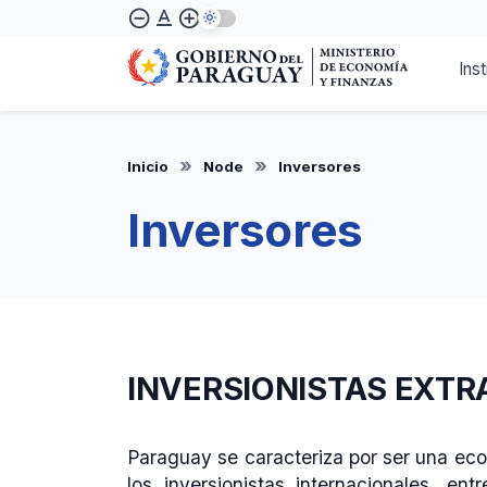
Skip
text_format
remove_circle_outline
add_circle_outline
to
main
Inst
content
Inicio
Node
Inversores
Inversores
INVERSIONISTAS EXT
Paraguay se caracteriza por ser una econ
los inversionistas internacionales, ent