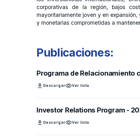
corporativas de la región, bajos cos
mayoritariamente joven y en expansión, 
y monetarias comprometidas a mantener m
Publicaciones:
Programa de Relacionamiento co
download
visibility
Descargar
Ver lista
Investor Relations Program - 2
download
visibility
Descargar
Ver lista