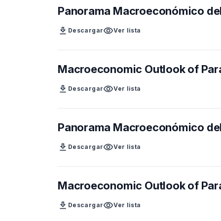
Panorama Macroeconómico del 
download
visibility
Descargar
Ver lista
Macroeconomic Outlook of Par
download
visibility
Descargar
Ver lista
Panorama Macroeconómico del 
download
visibility
Descargar
Ver lista
Macroeconomic Outlook of Par
download
visibility
Descargar
Ver lista