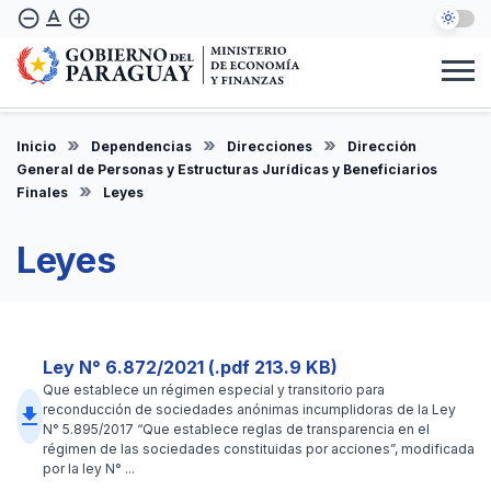
Pasar
text_format
remove_circle_outline
add_circle_outline
al
contenido
principal
Institucional
Marco Legal
Consulta Ciudadana
Informes
Denuncie Aquí
Inicio
Dependencias
Direcciones
Dirección
ES
General de Personas y Estructuras Jurídicas y Beneficiarios
Finales
Leyes
Leyes
Ley N° 6.872/2021 (.pdf 213.9 KB)
Que establece un régimen especial y transitorio para
reconducción de sociedades anónimas incumplidoras de la Ley
file_download
N° 5.895/2017 “Que establece reglas de transparencia en el
régimen de las sociedades constituidas por acciones”, modificada
por la ley N° ...