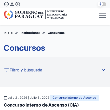
Pasar
text_format
remove_circle_outline
add_circle_outline
al
contenido
principal
Institucional
Marco Legal
Consulta Ciudadana
Informes
Denuncie Aquí
Inicio
Institucional
Concursos
ES
Concursos
expand_more
Filtro y búsqueda
Seleccione una categoría
calendar_today
Julio 2 , 2026 | Julio 8 , 2026
Concurso Interno de Ascenso
Buscar aquí
Concurso Interno de Ascenso (CIA)