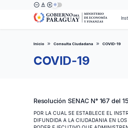
Pasar
text_format
remove_circle_outline
add_circle_outline
al
contenido
Ins
principal
Inicio
Consulta Ciudadana
COVID-19
COVID-19
Resolución SENAC N° 167 del 1
POR LA CUAL SE ESTABLECE EL INS
DIFUNDIDA A LA CIUDADANIA EN LOS
PODER EJECUTIVO QUE ADMINISTREN