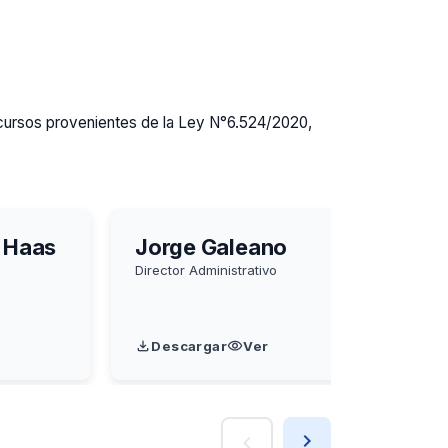
recursos provenientes de la Ley N°6.524/2020,
 Haas
Jorge Galeano
J
a
Director Administrativo
Di
Co
Descargar
Ver
navigate_next
chevron_left