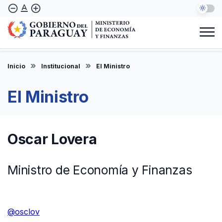
Pasar
text_format
remove_circle_outline
add_circle_outline
al
contenido
principal
Institucional
Marco Legal
Consulta Ciudadana
Informes
Denuncie Aquí
Inicio
Institucional
El Ministro
ES
El Ministro
Oscar Lovera
Ministro de Economía y Finanzas
@osclov