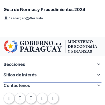
Guía de Normas y Procedimientos 2024
download
visibility
Descargar
Ver lista
expand_more
Secciones
expand_more
Sitios de interés
Intranet
Mapa del sitio
expand_more
Contáctenos
Paraguay.gov.py
Banco Central del Paraguay
Chile 252 | 1220. Asunción, Paraguay
Contraloría General de la República
Tel: +595-21 440-010