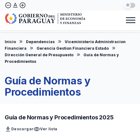
Pasar
text_format
remove_circle_outline
add_circle_outline
al
contenido
principal
Institucional
Marco Legal
Consulta Ciudadana
Informes
Denuncie Aquí
Inicio
Dependencias
Viceministerio Administracion
ES
Financiera
Gerencia Gestion Financiera Estado
Dirección General de Presupuesto
Guía de Normas y
Procedimientos
Guía de Normas y
Procedimientos
Guía de Normas y Procedimientos 2025
download
visibility
Descargar
Ver lista