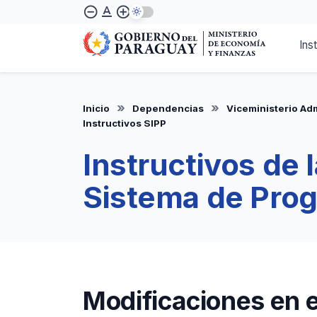
Pasar
text_format
remove_circle_outline
add_circle_outline
al
contenido
Ins
principal
Inicio
Dependencias
Viceministerio Adm
Instructivos SIPP
Instructivos de 
Sistema de Prog
Modificaciones en e