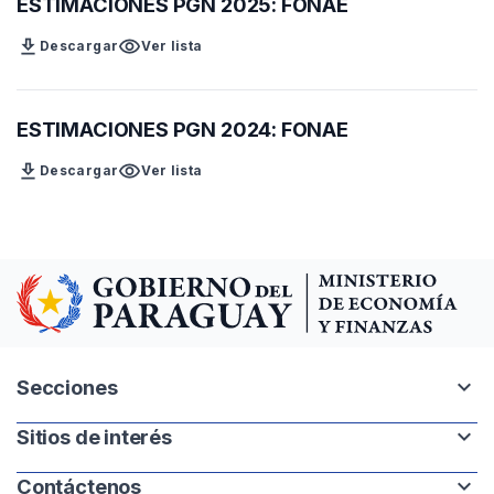
ESTIMACIONES PGN 2025: FONAE
download
visibility
Descargar
Ver lista
ESTIMACIONES PGN 2024: FONAE
download
visibility
Descargar
Ver lista
expand_more
Secciones
expand_more
Sitios de interés
Intranet
Mapa del sitio
expand_more
Contáctenos
Paraguay.gov.py