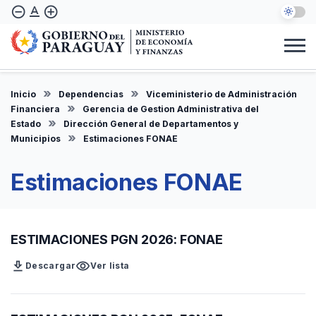
Pasar
text_format
remove_circle_outline
add_circle_outline
al
contenido
principal
Institucional
Marco Legal
Consulta Ciudadana
Informes
Denuncie Aquí
Inicio
Dependencias
Viceministerio de Administración
ES
Financiera
Gerencia de Gestion Administrativa del
Estado
Dirección General de Departamentos y
Municipios
Estimaciones FONAE
Estimaciones FONAE
ESTIMACIONES PGN 2026: FONAE
download
visibility
Descargar
Ver lista