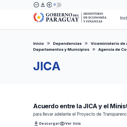
Pasar
text_format
remove_circle_outline
add_circle_outline
al
contenido
Ins
principal
Inicio
Dependencias
Viceministerio de 
Departamentos y Municipios
Agencia de Coo
JICA
Acuerdo entre la JICA y el Mini
para llevar adelante el Proyecto de Transparen
download
visibility
Descargar
Ver lista