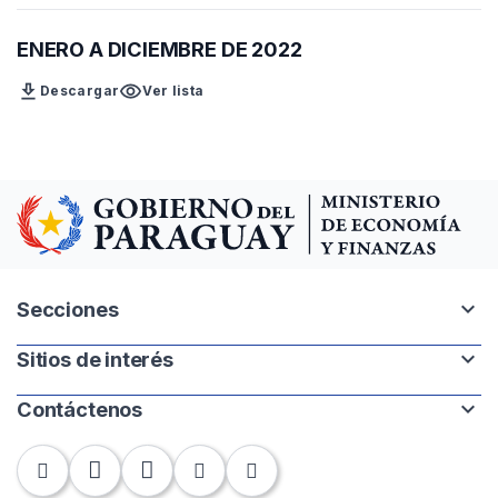
ENERO A DICIEMBRE DE 2022
download
visibility
Descargar
Ver lista
expand_more
Secciones
expand_more
Sitios de interés
Intranet
Mapa del sitio
expand_more
Contáctenos
Paraguay.gov.py
Banco Central del Paraguay
Chile 252 | 1220. Asunción, Paraguay
Contraloría General de la República