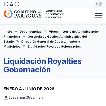
Pasar
text_format
remove_circle_outline
add_circle_outline
al
contenido
principal
Institucional
Marco Legal
Consulta Ciudadana
Informes
Denuncie Aquí
Inicio
Dependencias
Viceministerio de Administración
ES
Financiera
Gerencia de Gestion Administrativa del
Estado
Dirección General de Departamentos y
Municipios
Liquidación Royalties Gobernación
Liquidación Royalties
Gobernación
ENERO A JUNIO DE 2026
download
visibility
Descargar
Ver lista