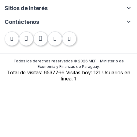
expand_more
Sitios de interés
Intranet
Mapa del sitio
expand_more
Contáctenos
Paraguay.gov.py
Banco Central del Paraguay
Chile 252 | 1220. Asunción, Paraguay
Contraloría General de la República
Tel: +595-21 440-010
Fax: +595-21 448-283
Todos los derechos reservados © 2026 MEF - Ministerio de
Economía y Finanzas de Paraguay.
Total de visitas:
6537766
Visitas hoy:
121
Usuarios en
Contactos
línea:
1