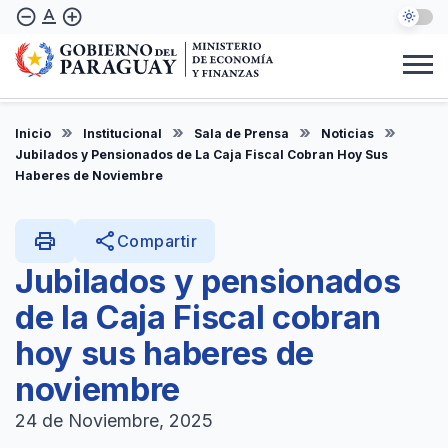
Pasar
text_format
remove_circle_outline
add_circle_outline
al
contenido
principal
Institucional
Marco Legal
Consulta Ciudadana
Informes
Denuncie Aquí
Inicio
Institucional
Sala de Prensa
Noticias
ES
Jubilados y Pensionados de La Caja Fiscal Cobran Hoy Sus
Haberes de Noviembre
print
share
Compartir
Jubilados y pensionados
de la Caja Fiscal cobran
hoy sus haberes de
noviembre
24 de Noviembre, 2025