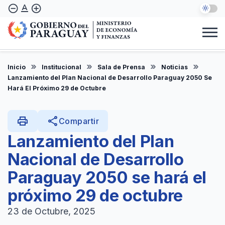
Pasar
text_format
remove_circle_outline
add_circle_outline
al
contenido
principal
Institucional
Marco Legal
Consulta Ciudadana
Informes
Denuncie Aquí
Inicio
Institucional
Sala de Prensa
Noticias
ES
Lanzamiento del Plan Nacional de Desarrollo Paraguay 2050 Se
Hará El Próximo 29 de Octubre
print
share
Compartir
Lanzamiento del Plan
Nacional de Desarrollo
Paraguay 2050 se hará el
próximo 29 de octubre
23 de Octubre, 2025