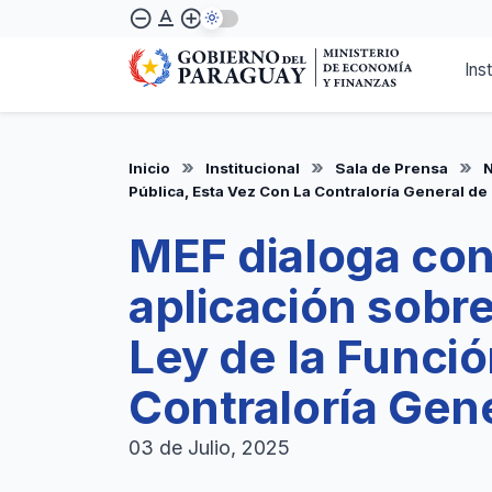
Pasar
text_format
remove_circle_outline
add_circle_outline
al
contenido
Ins
principal
Inicio
Institucional
Sala de Prensa
N
Pública, Esta Vez Con La Contraloría General de
MEF dialoga con
aplicación sobr
Ley de la Funció
Contraloría Gene
03 de Julio, 2025