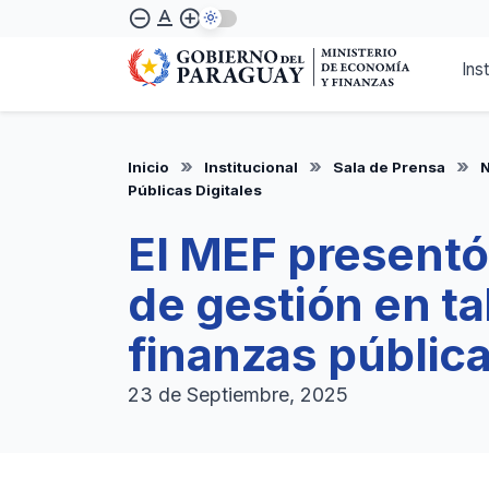
Pasar
text_format
remove_circle_outline
add_circle_outline
al
contenido
Ins
principal
Inicio
Institucional
Sala de Prensa
N
Públicas Digitales
El MEF present
de gestión en ta
finanzas pública
23 de Septiembre, 2025