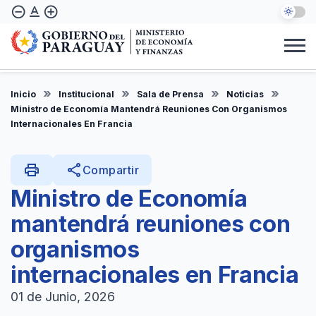
Pasar
text_format
remove_circle_outline
add_circle_outline
al
contenido
principal
Institucional
Marco Legal
Consulta Ciudadana
Informes
Denuncie Aquí
Inicio
Institucional
Sala de Prensa
Noticias
ES
Ministro de Economía Mantendrá Reuniones Con Organismos
Internacionales En Francia
print
share
Compartir
Ministro de Economía
mantendrá reuniones con
organismos
internacionales en Francia
01 de Junio, 2026