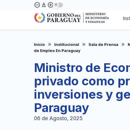
Pasar
text_format
remove_circle_outline
add_circle_outline
al
contenido
Ins
principal
Inicio
Institucional
Sala de Prensa
N
de Empleo En Paraguay
Ministro de Econ
privado como pr
inversiones y g
Paraguay
06 de Agosto, 2025