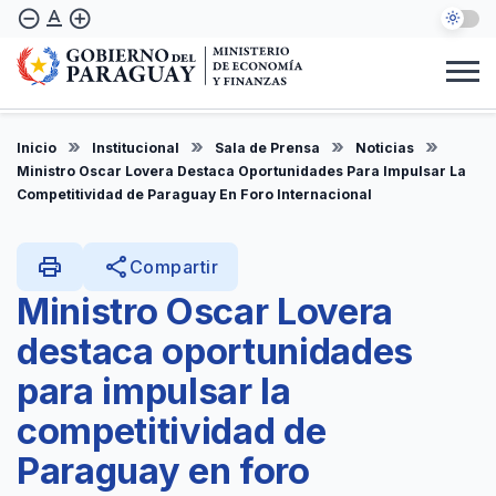
Pasar
text_format
remove_circle_outline
add_circle_outline
al
contenido
principal
Institucional
Marco Legal
Consulta Ciudadana
Informes
Denuncie Aquí
Inicio
Institucional
Sala de Prensa
Noticias
ES
Ministro Oscar Lovera Destaca Oportunidades Para Impulsar La
Competitividad de Paraguay En Foro Internacional
print
share
Compartir
Ministro Oscar Lovera
destaca oportunidades
para impulsar la
competitividad de
Paraguay en foro