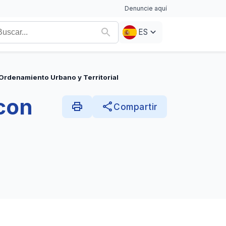
Denuncie aquí
ES
 Ordenamiento Urbano y Territorial
 con
print
share
Compartir