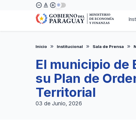
Pasar
text_format
remove_circle_outline
add_circle_outline
al
contenido
Ins
principal
Inicio
Institucional
Sala de Prensa
N
El municipio de
su Plan de Ord
Territorial
03 de Junio, 2026