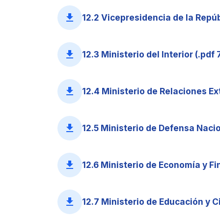
file_download
12.2 Vicepresidencia de la Repúb
file_download
12.3 Ministerio del Interior (.pdf
file_download
12.4 Ministerio de Relaciones Ex
file_download
12.5 Ministerio de Defensa Nacio
file_download
12.6 Ministerio de Economía y Fi
file_download
12.7 Ministerio de Educación y Ci