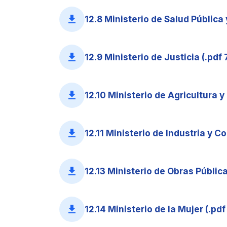
file_download
12.8 Ministerio de Salud Pública 
file_download
12.9 Ministerio de Justicia (.pdf 
file_download
12.10 Ministerio de Agricultura y
file_download
12.11 Ministerio de Industria y C
file_download
12.13 Ministerio de Obras Públic
file_download
12.14 Ministerio de la Mujer (.pd