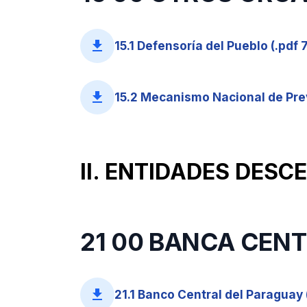
file_download
15.1 Defensoría del Pueblo (.pdf 
file_download
15.2 Mecanismo Nacional de Prev
II. ENTIDADES DES
21 00 BANCA CEN
file_download
21.1 Banco Central del Paraguay 