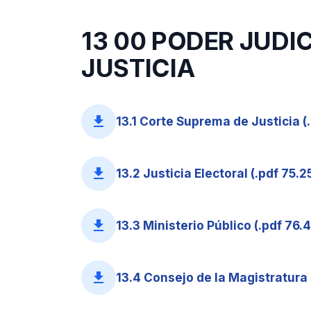
13 00 PODER JUDI
JUSTICIA
file_download
13.1 Corte Suprema de Justicia (
file_download
13.2 Justicia Electoral (.pdf 75.2
file_download
13.3 Ministerio Público (.pdf 76.
file_download
13.4 Consejo de la Magistratura 