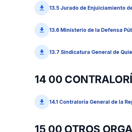
file_download
13.5 Jurado de Enjuiciamiento d
file_download
13.6 Ministerio de la Defensa Púb
file_download
13.7 Sindicatura General de Quie
14 00 CONTRALORÍ
file_download
14.1 Contraloría General de la Re
15 00 OTROS ORG