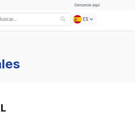
Denuncie aquí
ES
ales
AL