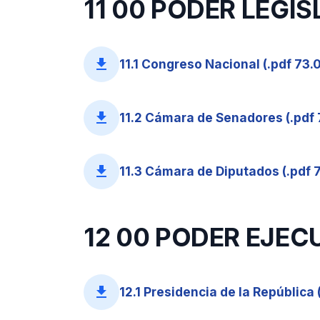
11 00 PODER LEGI
file_download
11.1 Congreso Nacional (.pdf 73.
file_download
11.2 Cámara de Senadores (.pdf 
file_download
11.3 Cámara de Diputados (.pdf 7
12 00 PODER EJEC
file_download
12.1 Presidencia de la República 