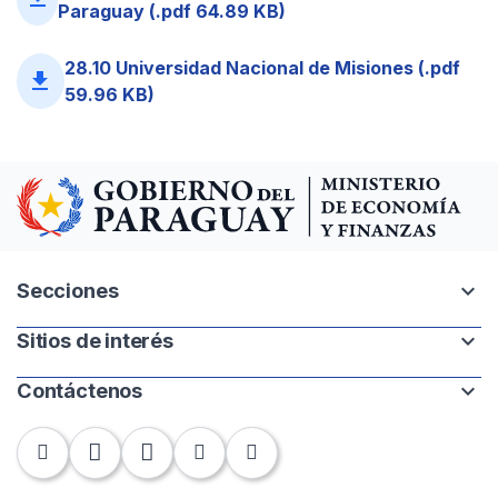
Paraguay (.pdf 64.89 KB)
28.10 Universidad Nacional de Misiones (.pdf
file_download
59.96 KB)
expand_more
Secciones
expand_more
Sitios de interés
Intranet
Mapa del sitio
expand_more
Contáctenos
Paraguay.gov.py
Banco Central del Paraguay
Chile 252 | 1220. Asunción, Paraguay
Contraloría General de la República
Tel: +595-21 440-010