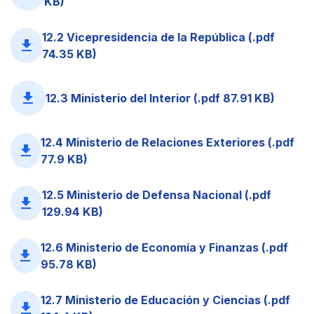
KB)
12.2 Vicepresidencia de la República (.pdf
file_download
74.35 KB)
file_download
12.3 Ministerio del Interior (.pdf 87.91 KB)
12.4 Ministerio de Relaciones Exteriores (.pdf
file_download
77.9 KB)
12.5 Ministerio de Defensa Nacional (.pdf
file_download
129.94 KB)
12.6 Ministerio de Economía y Finanzas (.pdf
file_download
95.78 KB)
12.7 Ministerio de Educación y Ciencias (.pdf
file_download