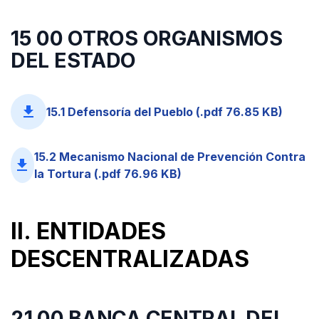
15 00 OTROS ORGANISMOS
DEL ESTADO
file_download
15.1 Defensoría del Pueblo (.pdf 76.85 KB)
15.2 Mecanismo Nacional de Prevención Contra
file_download
la Tortura (.pdf 76.96 KB)
II. ENTIDADES
DESCENTRALIZADAS
21 00 BANCA CENTRAL DEL