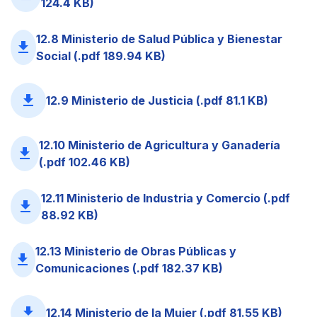
124.4 KB)
12.8 Ministerio de Salud Pública y Bienestar
file_download
Social (.pdf 189.94 KB)
file_download
12.9 Ministerio de Justicia (.pdf 81.1 KB)
12.10 Ministerio de Agricultura y Ganadería
file_download
(.pdf 102.46 KB)
12.11 Ministerio de Industria y Comercio (.pdf
file_download
88.92 KB)
12.13 Ministerio de Obras Públicas y
file_download
Comunicaciones (.pdf 182.37 KB)
file_download
12.14 Ministerio de la Mujer (.pdf 81.55 KB)