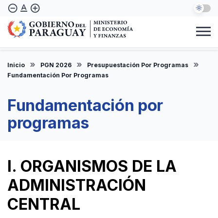
Pasar
text_format
remove_circle_outline
add_circle_outline
al
contenido
principal
Institucional
Marco Legal
Consulta Ciudadana
Informes
Denuncie Aquí
Inicio
PGN 2026
Presupuestación Por Programas
ES
Fundamentación Por Programas
Fundamentación por
programas
I. ORGANISMOS DE LA
ADMINISTRACIÓN
CENTRAL