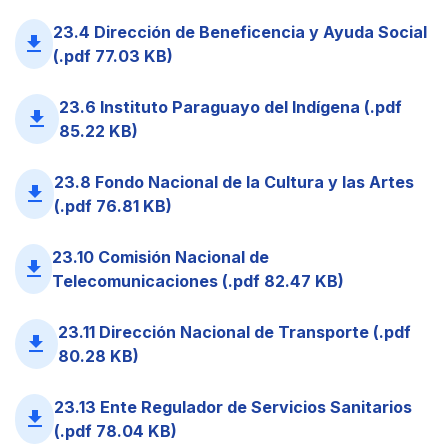
23.4 Dirección de Beneficencia y Ayuda Social
file_download
(.pdf 77.03 KB)
23.6 Instituto Paraguayo del Indígena (.pdf
file_download
85.22 KB)
23.8 Fondo Nacional de la Cultura y las Artes
file_download
(.pdf 76.81 KB)
23.10 Comisión Nacional de
file_download
Telecomunicaciones (.pdf 82.47 KB)
23.11 Dirección Nacional de Transporte (.pdf
file_download
80.28 KB)
23.13 Ente Regulador de Servicios Sanitarios
file_download
(.pdf 78.04 KB)