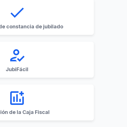
done
de constancia de jubilado
how_to_reg
JubiFácil
add_chart
ión de la Caja Fiscal