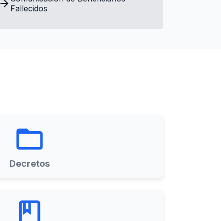
Fallecidos
folder_open
Decretos
book