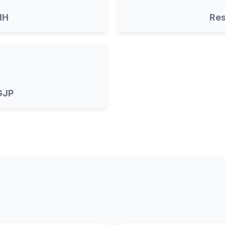
MH
Res
GJP