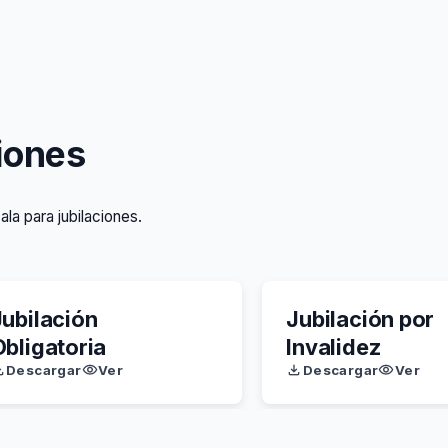
iones
la para jubilaciones.
Jubilación
Jubilación por
Obligatoria
Invalidez
Descargar
Ver
Descargar
Ver