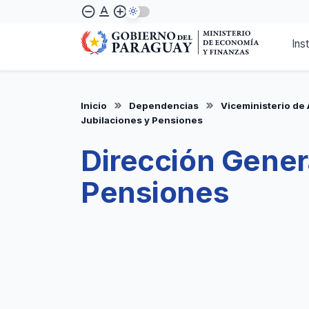
Pasar
text_format
remove_circle_outline
add_circle_outline
al
contenido
Ins
principal
Inicio
Dependencias
Viceministerio de 
Jubilaciones y Pensiones
Dirección Gener
Pensiones