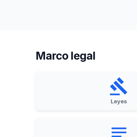
Marco legal
gavel
Leyes
notes