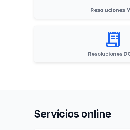
Resoluciones 
receipt_long
Resoluciones D
Servicios online