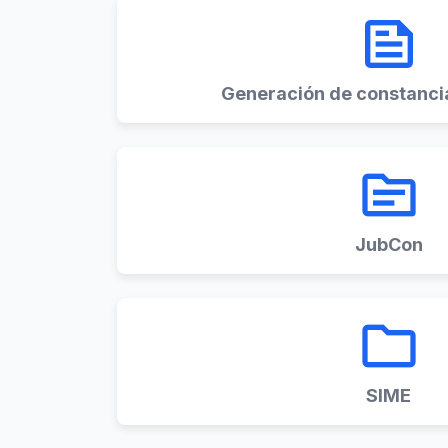
feed
Generación de constancia
topic
JubCon
folder
SIME