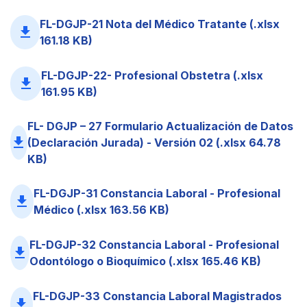
FL-DGJP-21 Nota del Médico Tratante (.xlsx
file_download
161.18 KB)
FL-DGJP-22- Profesional Obstetra (.xlsx
file_download
161.95 KB)
FL- DGJP – 27 Formulario Actualización de Datos
file_download
(Declaración Jurada) - Versión 02 (.xlsx 64.78
KB)
FL-DGJP-31 Constancia Laboral - Profesional
file_download
Médico (.xlsx 163.56 KB)
FL-DGJP-32 Constancia Laboral - Profesional
file_download
Odontólogo o Bioquímico (.xlsx 165.46 KB)
FL-DGJP-33 Constancia Laboral Magistrados
file_download