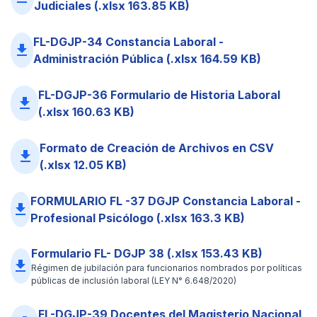
Judiciales (.xlsx 163.85 KB)
FL-DGJP-34 Constancia Laboral -
file_download
Administración Pública (.xlsx 164.59 KB)
FL-DGJP-36 Formulario de Historia Laboral
file_download
(.xlsx 160.63 KB)
Formato de Creación de Archivos en CSV
file_download
(.xlsx 12.05 KB)
FORMULARIO FL -37 DGJP Constancia Laboral -
file_download
Profesional Psicólogo (.xlsx 163.3 KB)
Formulario FL- DGJP 38 (.xlsx 153.43 KB)
file_download
Régimen de jubilación para funcionarios nombrados por políticas
públicas de inclusión laboral (LEY N° 6.648/2020)
FL-DGJP-39 Docentes del Magisterio Nacional