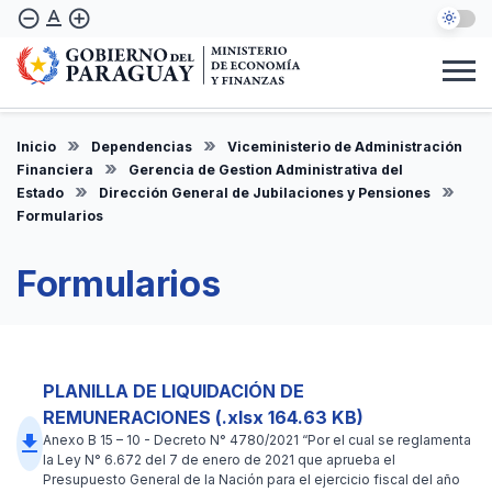
Pasar
text_format
remove_circle_outline
add_circle_outline
al
contenido
principal
Institucional
Marco Legal
Consulta Ciudadana
Informes
Denuncie Aquí
Inicio
Dependencias
Viceministerio de Administración
ES
Financiera
Gerencia de Gestion Administrativa del
Estado
Dirección General de Jubilaciones y Pensiones
Formularios
Formularios
PLANILLA DE LIQUIDACIÓN DE
REMUNERACIONES (.xlsx 164.63 KB)
file_download
Anexo B 15 – 10 - Decreto N° 4780/2021 “Por el cual se reglamenta
la Ley N° 6.672 del 7 de enero de 2021 que aprueba el
Presupuesto General de la Nación para el ejercicio fiscal del año