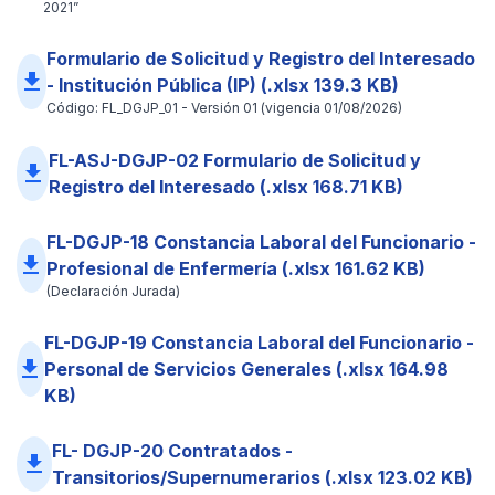
2021”
Formulario de Solicitud y Registro del Interesado
file_download
- Institución Pública (IP) (.xlsx 139.3 KB)
Código: FL_DGJP_01 - Versión 01 (vigencia 01/08/2026)
FL-ASJ-DGJP-02 Formulario de Solicitud y
file_download
Registro del Interesado (.xlsx 168.71 KB)
FL-DGJP-18 Constancia Laboral del Funcionario -
file_download
Profesional de Enfermería (.xlsx 161.62 KB)
(Declaración Jurada)
FL-DGJP-19 Constancia Laboral del Funcionario -
file_download
Personal de Servicios Generales (.xlsx 164.98
KB)
FL- DGJP-20 Contratados -
file_download
Transitorios/Supernumerarios (.xlsx 123.02 KB)