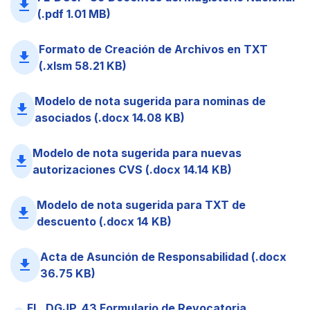
file_download
(.pdf 1.01 MB)
Formato de Creación de Archivos en TXT
file_download
(.xlsm 58.21 KB)
Modelo de nota sugerida para nominas de
file_download
asociados (.docx 14.08 KB)
Modelo de nota sugerida para nuevas
file_download
autorizaciones CVS (.docx 14.14 KB)
Modelo de nota sugerida para TXT de
file_download
descuento (.docx 14 KB)
Acta de Asunción de Responsabilidad (.docx
file_download
36.75 KB)
FL_DGJP_43 Formulario de Revocatoria