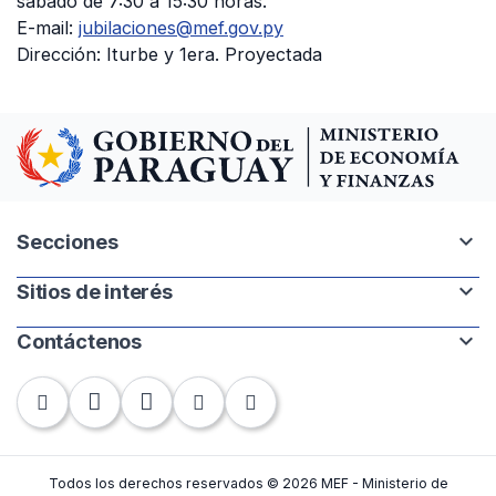
sábado de 7:30 a 15:30 horas.
E-mail:
jubilaciones@mef.gov.py
Dirección: Iturbe y 1era. Proyectada
expand_more
Secciones
expand_more
Sitios de interés
Intranet
Mapa del sitio
expand_more
Contáctenos
Paraguay.gov.py
Banco Central del Paraguay
Chile 252 | 1220. Asunción, Paraguay
Contraloría General de la República
Tel: +595-21 440-010
Fax: +595-21 448-283
Todos los derechos reservados © 2026 MEF - Ministerio de