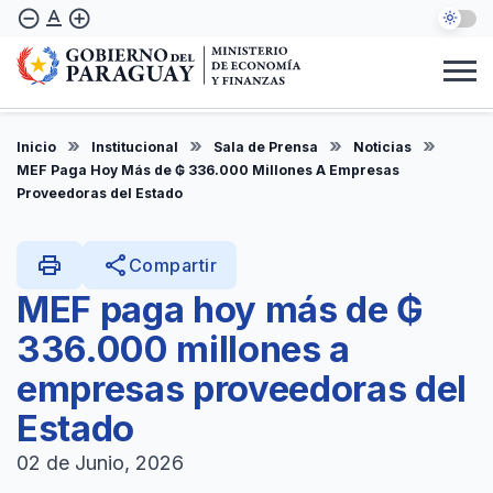
Pasar
text_format
remove_circle_outline
add_circle_outline
al
contenido
principal
Institucional
Marco Legal
Consulta Ciudadana
Informes
Denuncie Aquí
Inicio
Institucional
Sala de Prensa
Noticias
ES
MEF Paga Hoy Más de ₲ 336.000 Millones A Empresas
Proveedoras del Estado
print
share
Compartir
MEF paga hoy más de ₲
336.000 millones a
empresas proveedoras del
Estado
02 de Junio, 2026