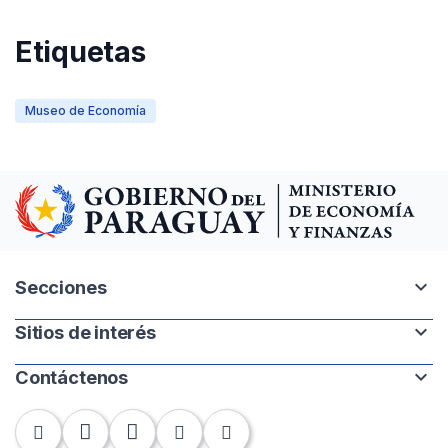
Etiquetas
Museo de Economía
expand_more
Secciones
expand_more
Sitios de interés
Intranet
Mapa del sitio
expand_more
Contáctenos
Paraguay.gov.py
Banco Central del Paraguay
Chile 252 | 1220. Asunción, Paraguay