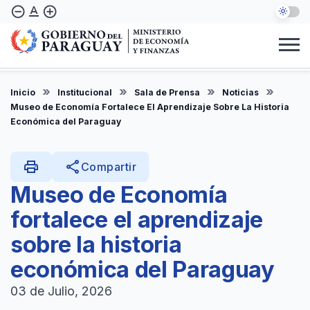
Pasar
text_format
remove_circle_outline
add_circle_outline
al
contenido
principal
Institucional
Marco Legal
Consulta Ciudadana
Informes
Denuncie Aquí
Inicio
Institucional
Sala de Prensa
Noticias
ES
Museo de Economía Fortalece El Aprendizaje Sobre La Historia
Económica del Paraguay
print
share
Compartir
Museo de Economía
fortalece el aprendizaje
sobre la historia
económica del Paraguay
03 de Julio, 2026