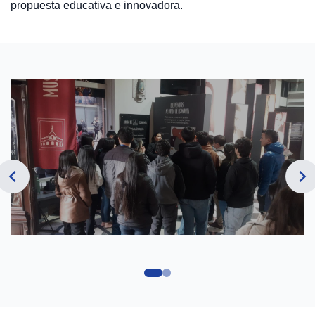
propuesta educativa e innovadora.
chevron_left
navigate_next