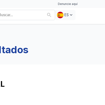
Denuncie aquí
ES
ltados
AL