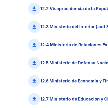
file_download
12.2 Vicepresidencia de la Repúb
file_download
12.3 Ministerio del Interior (.pdf
file_download
12.4 Ministerio de Relaciones Ex
file_download
12.5 Ministerio de Defensa Nacio
file_download
12.6 Ministerio de Economía y Fi
file_download
12.7 Ministerio de Educación y C