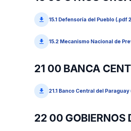
file_download
15.1 Defensoría del Pueblo (.pdf 
file_download
15.2 Mecanismo Nacional de Prev
21 00 BANCA CEN
file_download
21.1 Banco Central del Paraguay 
22 00 GOBIERNOS