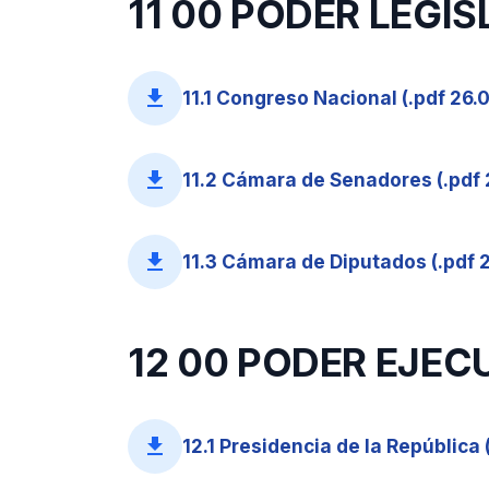
11 00 PODER LEGI
file_download
11.1 Congreso Nacional (.pdf 26.
file_download
11.2 Cámara de Senadores (.pdf 
file_download
11.3 Cámara de Diputados (.pdf 2
12 00 PODER EJEC
file_download
12.1 Presidencia de la República (