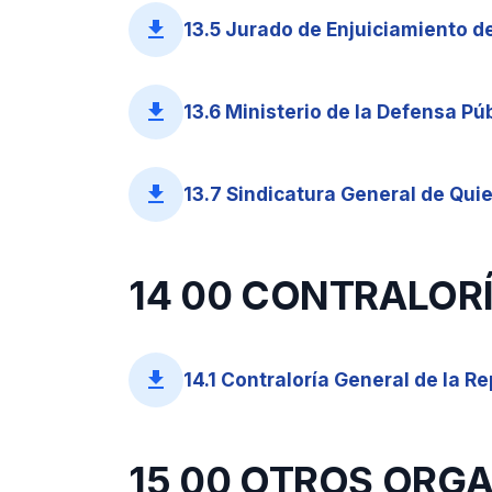
file_download
13.5 Jurado de Enjuiciamiento de
file_download
13.6 Ministerio de la Defensa Púb
file_download
13.7 Sindicatura General de Quie
14 00 CONTRALORÍ
file_download
14.1 Contraloría General de la Re
15 00 OTROS ORG