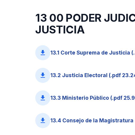
13 00 PODER JUDI
JUSTICIA
file_download
13.1 Corte Suprema de Justicia (
file_download
13.2 Justicia Electoral (.pdf 23.2
file_download
13.3 Ministerio Público (.pdf 25.
file_download
13.4 Consejo de la Magistratura 