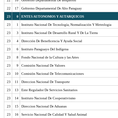
22
16
Gobierno Departamental De Boqueron
22
17
Gobierno Departamental De Alto Paraguay
23
0
ENTES AUTONOMOS Y AUTARQUICOS
23
1
Instituto Nacional De Tecnología, Normalización Y Metrologia
23
3
Instituto Nacional De Desarrollo Rural Y De La Tierra
23
4
Dirección De Beneficencia Y Ayuda Social
23
6
Instituto Paraguayo Del Indígena
23
8
Fondo Nacional de la Cultura y las Artes
23
9
Comisión Nacional De Valores
23
10
Comisión Nacional De Telecomunicaciones
23
11
Direccion Nacional De Transporte
23
13
Ente Regulador De Servicios Sanitarios
23
14
Instituto Nacional De Cooperativismo
23
15
Direccion Nacional De Aduanas
23
16
Servicio Nacional De Calidad Y Salud Animal