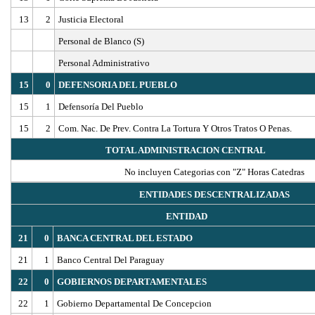
13
2
Justicia Electoral
Personal de Blanco (S)
Personal Administrativo
15
0
DEFENSORIA DEL PUEBLO
15
1
Defensoría Del Pueblo
15
2
Com. Nac. De Prev. Contra La Tortura Y Otros Tratos O Penas.
TOTAL ADMINISTRACION CENTRAL
No incluyen Categorias con "Z" Horas Catedras
ENTIDADES DESCENTRALIZADAS
ENTIDAD
21
0
BANCA CENTRAL DEL ESTADO
21
1
Banco Central Del Paraguay
22
0
GOBIERNOS DEPARTAMENTALES
22
1
Gobierno Departamental De Concepcion