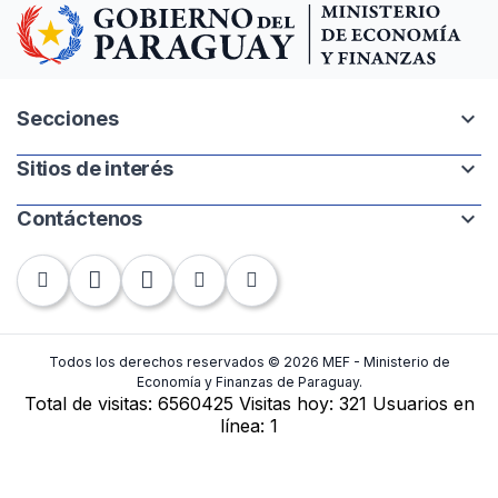
expand_more
Secciones
expand_more
Sitios de interés
Intranet
Mapa del sitio
expand_more
Contáctenos
Paraguay.gov.py
Banco Central del Paraguay
Chile 252 | 1220. Asunción, Paraguay
Contraloría General de la República
Tel: +595-21 440-010
Fax: +595-21 448-283
Todos los derechos reservados © 2026 MEF - Ministerio de
Economía y Finanzas de Paraguay.
Total de visitas:
6560425
Visitas hoy:
321
Usuarios en
Contactos
línea:
1