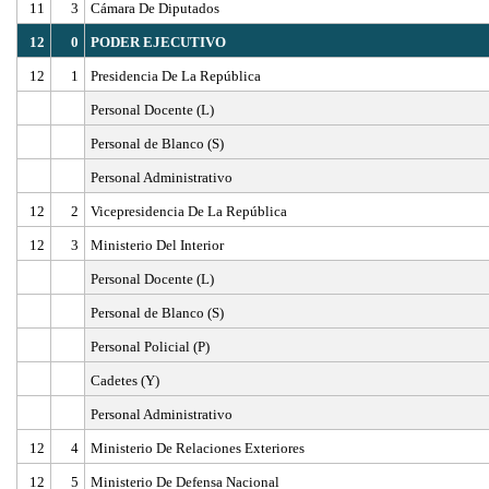
11
3
Cámara De Diputados
12
0
PODER EJECUTIVO
12
1
Presidencia De La República
Personal Docente (L)
Personal de Blanco (S)
Personal Administrativo
12
2
Vicepresidencia De La República
12
3
Ministerio Del Interior
Personal Docente (L)
Personal de Blanco (S)
Personal Policial (P)
Cadetes (Y)
Personal Administrativo
12
4
Ministerio De Relaciones Exteriores
12
5
Ministerio De Defensa Nacional