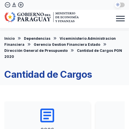
Pasar
text_format
remove_circle_outline
add_circle_outline
al
contenido
principal
Institucional
Marco Legal
Consulta Ciudadana
Informes
Denuncie Aquí
Inicio
Dependencias
Viceministerio Administracion
ES
Financiera
Gerencia Gestion Financiera Estado
Dirección General de Presupuesto
Cantidad de Cargos PGN
2020
Cantidad de Cargos
article