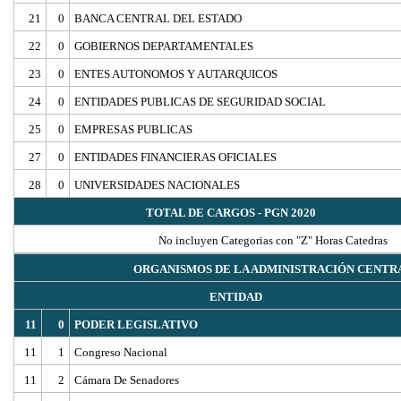
21
0
BANCA CENTRAL DEL ESTADO
22
0
GOBIERNOS DEPARTAMENTALES
23
0
ENTES AUTONOMOS Y AUTARQUICOS
24
0
ENTIDADES PUBLICAS DE SEGURIDAD SOCIAL
25
0
EMPRESAS PUBLICAS
27
0
ENTIDADES FINANCIERAS OFICIALES
28
0
UNIVERSIDADES NACIONALES
TOTAL DE CARGOS - PGN 2020
No incluyen Categorias con "Z" Horas Catedras
ORGANISMOS DE LA ADMINISTRACIÓN CENTR
ENTIDAD
11
0
PODER LEGISLATIVO
11
1
Congreso Nacional
11
2
Cámara De Senadores