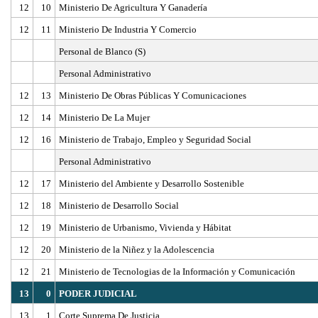
12
10
Ministerio De Agricultura Y Ganadería
12
11
Ministerio De Industria Y Comercio
Personal de Blanco (S)
Personal Administrativo
12
13
Ministerio De Obras Públicas Y Comunicaciones
12
14
Ministerio De La Mujer
12
16
Ministerio de Trabajo, Empleo y Seguridad Social
Personal Administrativo
12
17
Ministerio del Ambiente y Desarrollo Sostenible
12
18
Ministerio de Desarrollo Social
12
19
Ministerio de Urbanismo, Vivienda y Hábitat
12
20
Ministerio de la Niñez y la Adolescencia
12
21
Ministerio de Tecnologias de la Información y Comunicación
13
0
PODER JUDICIAL
13
1
Corte Suprema De Justicia