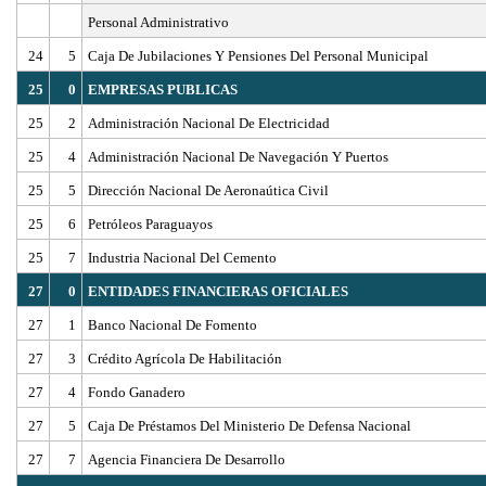
Personal Administrativo
24
5
Caja De Jubilaciones Y Pensiones Del Personal Municipal
25
0
EMPRESAS PUBLICAS
25
2
Administración Nacional De Electricidad
25
4
Administración Nacional De Navegación Y Puertos
25
5
Dirección Nacional De Aeronaútica Civil
25
6
Petróleos Paraguayos
25
7
Industria Nacional Del Cemento
27
0
ENTIDADES FINANCIERAS OFICIALES
27
1
Banco Nacional De Fomento
27
3
Crédito Agrícola De Habilitación
27
4
Fondo Ganadero
27
5
Caja De Préstamos Del Ministerio De Defensa Nacional
27
7
Agencia Financiera De Desarrollo