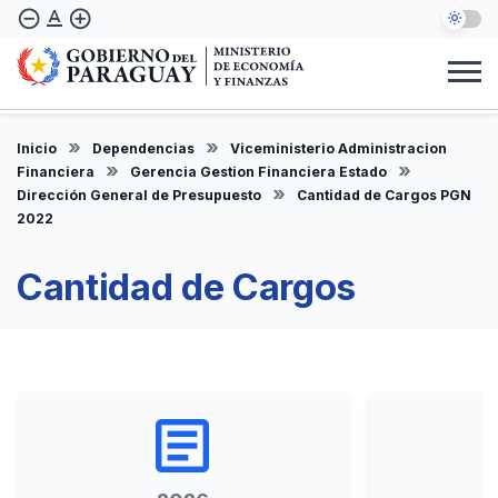
Pasar
text_format
remove_circle_outline
add_circle_outline
al
contenido
principal
Institucional
Marco Legal
Consulta Ciudadana
Informes
Denuncie Aquí
Inicio
Dependencias
Viceministerio Administracion
ES
Financiera
Gerencia Gestion Financiera Estado
Dirección General de Presupuesto
Cantidad de Cargos PGN
2022
Cantidad de Cargos
article