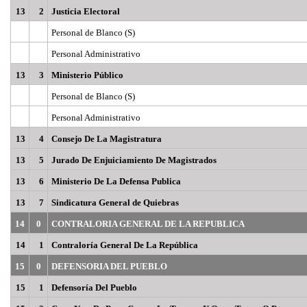
13
2
Justicia Electoral
Personal de Blanco (S)
Personal Administrativo
13
3
Ministerio Público
Personal de Blanco (S)
Personal Administrativo
13
4
Consejo De La Magistratura
13
5
Jurado De Enjuiciamiento De Magistrados
13
6
Ministerio De La Defensa Publica
13
7
Sindicatura General de Quiebras
14
0
CONTRALORIA GENERAL DE LA REPUBLICA
14
1
Contraloría General De La República
15
0
DEFENSORIA DEL PUEBLO
15
1
Defensoría Del Pueblo