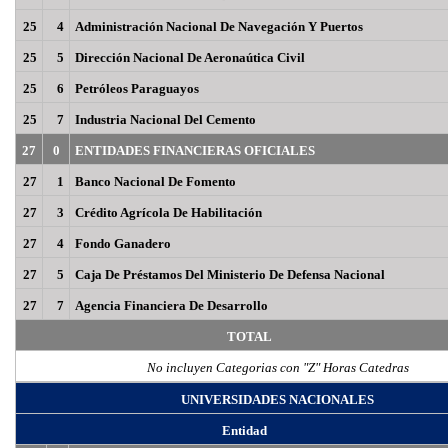
25
4
Administración Nacional De Navegación Y Puertos
25
5
Dirección Nacional De Aeronaútica Civil
25
6
Petróleos Paraguayos
25
7
Industria Nacional Del Cemento
27
0
ENTIDADES FINANCIERAS OFICIALES
27
1
Banco Nacional De Fomento
27
3
Crédito Agrícola De Habilitación
27
4
Fondo Ganadero
27
5
Caja De Préstamos Del Ministerio De Defensa Nacional
27
7
Agencia Financiera De Desarrollo
TOTAL
No incluyen Categorias con "Z" Horas Catedras
UNIVERSIDADES NACIONALES
Entidad