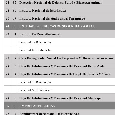
23
35
Dirección Nacional de Defensa, Salud y Bienestar Animal
23
36
Instituto Nacional de Estadística
23
37
Instituto Nacional del Audiovisual Paraguayo
24
0
ENTIDADES PUBLICAS DE SEGURIDAD SOCIAL
24
1
Instituto De Previsión Social
Personal de Blanco (S)
Personal Administrativo
24
2
Caja De Seguridad Social De Empleados Y Obreros Ferroviarios
24
3
Caja De Jubilaciones Y Pensiones Del Personal De La Ande
24
4
Caja De Jubilaciones Y Pensiones De Empl. De Bancos Y Afines
Personal de Blanco (S)
Personal Administrativo
24
5
Caja De Jubilaciones Y Pensiones Del Personal Municipal
25
0
EMPRESAS PUBLICAS
25
2
Administración Nacional De Electricidad