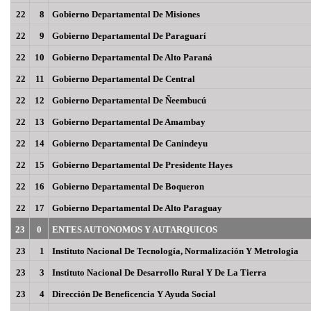
22
8
Gobierno Departamental De Misiones
22
9
Gobierno Departamental De Paraguarí
22
10
Gobierno Departamental De Alto Paraná
22
11
Gobierno Departamental De Central
22
12
Gobierno Departamental De Ñeembucú
22
13
Gobierno Departamental De Amambay
22
14
Gobierno Departamental De Canindeyu
22
15
Gobierno Departamental De Presidente Hayes
22
16
Gobierno Departamental De Boqueron
22
17
Gobierno Departamental De Alto Paraguay
23
0
ENTES AUTONOMOS Y AUTARQUICOS
23
1
Instituto Nacional De Tecnología, Normalización Y Metrologia
23
3
Instituto Nacional De Desarrollo Rural Y De La Tierra
23
4
Dirección De Beneficencia Y Ayuda Social