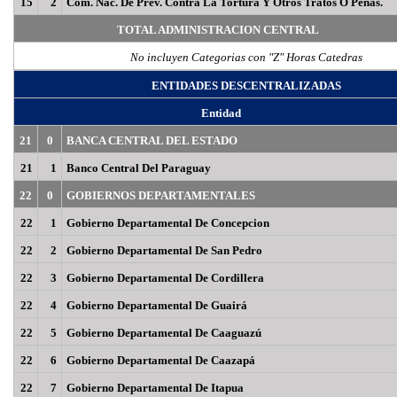
15
2
Com. Nac. De Prev. Contra La Tortura Y Otros Tratos O Penas.
TOTAL ADMINISTRACION CENTRAL
No incluyen Categorias con "Z" Horas Catedras
ENTIDADES DESCENTRALIZADAS
Entidad
21
0
BANCA CENTRAL DEL ESTADO
21
1
Banco Central Del Paraguay
22
0
GOBIERNOS DEPARTAMENTALES
22
1
Gobierno Departamental De Concepcion
22
2
Gobierno Departamental De San Pedro
22
3
Gobierno Departamental De Cordillera
22
4
Gobierno Departamental De Guairá
22
5
Gobierno Departamental De Caaguazú
22
6
Gobierno Departamental De Caazapá
22
7
Gobierno Departamental De Itapua