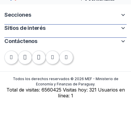
expand_more
Secciones
expand_more
Sitios de interés
Intranet
Mapa del sitio
expand_more
Contáctenos
Paraguay.gov.py
Banco Central del Paraguay
Chile 252 | 1220. Asunción, Paraguay
Contraloría General de la República
Tel: +595-21 440-010
Fax: +595-21 448-283
Todos los derechos reservados © 2026 MEF - Ministerio de
Economía y Finanzas de Paraguay.
Total de visitas:
6560425
Visitas hoy:
321
Usuarios en
Contactos
línea:
1