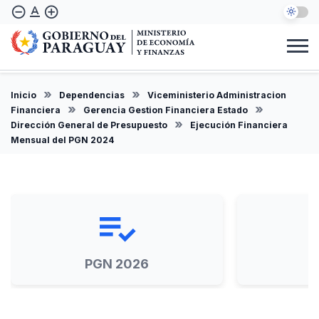
Pasar
text_format
remove_circle_outline
add_circle_outline
al
contenido
principal
Institucional
Marco Legal
Consulta Ciudadana
Informes
Denuncie Aquí
Inicio
Dependencias
Viceministerio Administracion
ES
Financiera
Gerencia Gestion Financiera Estado
Dirección General de Presupuesto
Ejecución Financiera
Mensual del PGN 2024
playlist_add_check
PGN 2026