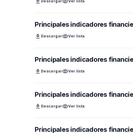
download
visibility
Descargar
Ver lista
Principales indicadores financi
download
visibility
Descargar
Ver lista
Principales indicadores financi
download
visibility
Descargar
Ver lista
Principales indicadores financi
download
visibility
Descargar
Ver lista
Principales indicadores financi