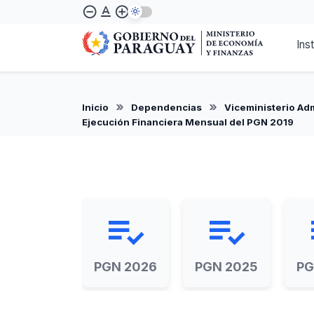
Pasar
text_format
remove_circle_outline
add_circle_outline
al
contenido
Ins
principal
Inicio
Dependencias
Viceministerio Adm
Ejecución Financiera Mensual del PGN 2019
playlist_add_check
playlist_add_check
pla
PGN 2026
PGN 2025
PG