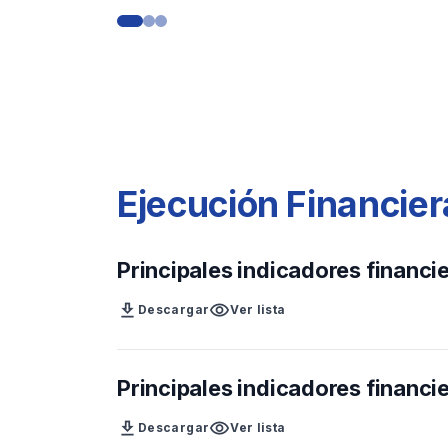
Ejecución Financie
Principales indicadores financie
download
visibility
Descargar
Ver lista
Principales indicadores financie
download
visibility
Descargar
Ver lista