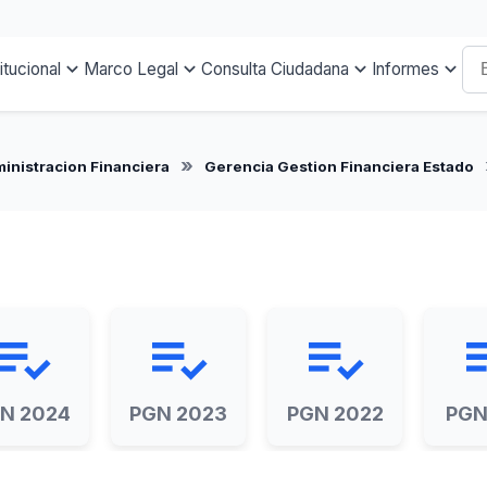
titucional
Marco Legal
Consulta Ciudadana
Informes
inistracion Financiera
Gerencia Gestion Financiera Estado
ylist_add_check
playlist_add_check
playlist_add_check
playlis
N 2024
PGN 2023
PGN 2022
PGN