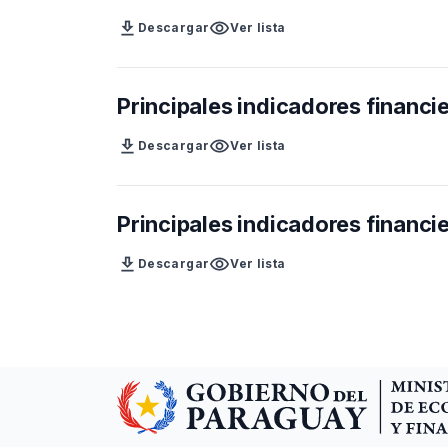
download
visibility
Descargar
Ver lista
Principales indicadores financi
download
visibility
Descargar
Ver lista
Principales indicadores financie
download
visibility
Descargar
Ver lista