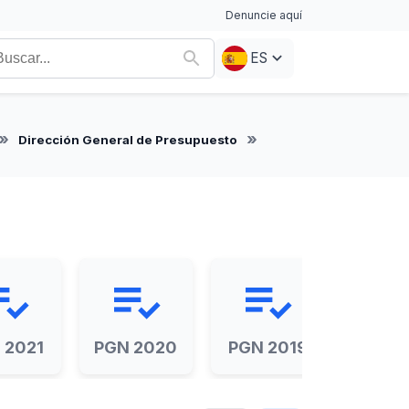
Denuncie aquí
ES
Dirección General de Presupuesto
t_add_check
playlist_add_check
playlist_add_check
playlist_ad
 2021
PGN 2020
PGN 2019
PGN 