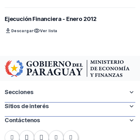
Ejecución Financiera - Enero 2012
download
visibility
Descargar
Ver lista
expand_more
Secciones
expand_more
Sitios de interés
Intranet
Mapa del sitio
expand_more
Contáctenos
Paraguay.gov.py
Banco Central del Paraguay
Chile 252 | 1220. Asunción, Paraguay