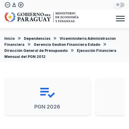
Pasar
text_format
remove_circle_outline
add_circle_outline
al
contenido
principal
Institucional
Marco Legal
Consulta Ciudadana
Informes
Denuncie Aquí
Inicio
Dependencias
Viceministerio Administracion
ES
Financiera
Gerencia Gestion Financiera Estado
Dirección General de Presupuesto
Ejecución Financiera
Mensual del PGN 2012
playlist_add_check
PGN 2026