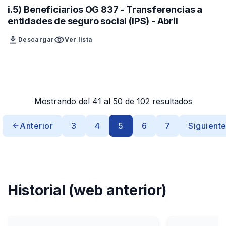
i.5) Beneficiarios OG 837 - Transferencias a
entidades de seguro social (IPS) - Abril
download
visibility
Descargar
Ver lista
Mostrando del 41 al 50 de 102 resultados
Anterior
3
4
5
6
7
Siguient
Historial (web anterior)