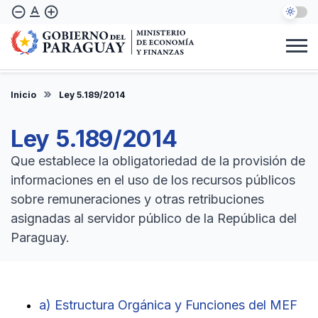
Pasar
text_format
remove_circle_outline
add_circle_outline
al
contenido
principal
Institucional
Marco Legal
Consulta Ciudadana
Informes
Denuncie Aquí
Inicio
Ley 5.189/2014
ES
Ley 5.189/2014
Que establece la obligatoriedad de la provisión de
informaciones en el uso de los recursos públicos
sobre remuneraciones y otras retribuciones
asignadas al servidor público de la República del
Paraguay.
a) Estructura Orgánica y Funciones del MEF