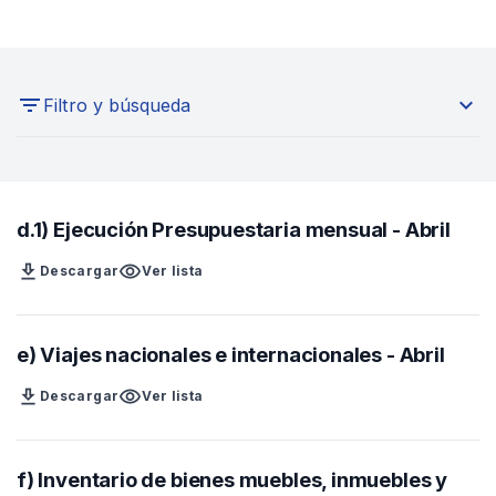
expand_more
Filtro y búsqueda
Seleccione un año
d.1) Ejecución Presupuestaria mensual - Abril
Buscar aquí
download
visibility
Descargar
Ver lista
e) Viajes nacionales e internacionales - Abril
download
visibility
Descargar
Ver lista
f) Inventario de bienes muebles, inmuebles y