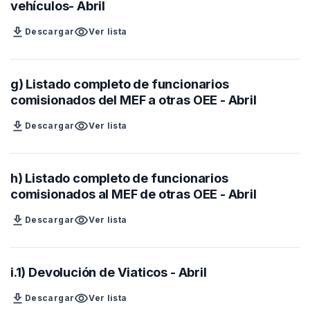
vehículos- Abril
download
visibility
Descargar
Ver lista
g) Listado completo de funcionarios
comisionados del MEF a otras OEE - Abril
download
visibility
Descargar
Ver lista
h) Listado completo de funcionarios
comisionados al MEF de otras OEE - Abril
download
visibility
Descargar
Ver lista
i.1) Devolución de Viaticos - Abril
download
visibility
Descargar
Ver lista