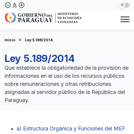
Pasar
text_format
remove_circle_outline
add_circle_outline
al
contenido
principal
Institucional
Marco Legal
Consulta Ciudadana
Informes
Denuncie Aquí
Inicio
Ley 5.189/2014
ES
Ley 5.189/2014
Que establece la obligatoriedad de la provisión de
informaciones en el uso de los recursos públicos
sobre remuneraciones y otras retribuciones
asignadas al servidor público de la República del
Paraguay.
a) Estructura Orgánica y Funciones del MEF