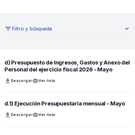
expand_more
Filtro y búsqueda
Seleccione un año
d) Presupuesto de Ingresos, Gastos y Anexo del
Buscar aquí
Personal del ejercicio fiscal 2026 - Mayo
download
visibility
Descargar
Ver lista
d.1) Ejecución Presupuestaria mensual - Mayo
download
visibility
Descargar
Ver lista