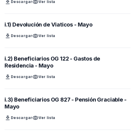
download
visibility
Descargar
Ver lista
i.1) Devolución de Viaticos - Mayo
download
visibility
Descargar
Ver lista
i.2) Beneficiarios OG 122 - Gastos de
Residencia - Mayo
download
visibility
Descargar
Ver lista
i.3) Beneficiarios OG 827 - Pensión Graciable -
Mayo
download
visibility
Descargar
Ver lista