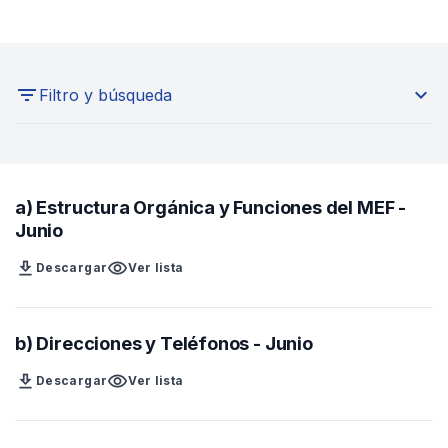
expand_more
Filtro y búsqueda
Seleccione un año
a) Estructura Orgánica y Funciones del MEF -
Buscar aquí
Junio
download
visibility
Descargar
Ver lista
b) Direcciones y Teléfonos - Junio
download
visibility
Descargar
Ver lista