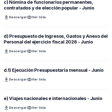
c) Nómina de funcionarios permanentes,
contratados y de elección popular - Junio
download
visibility
Descargar
Ver lista
d) Presupuesto de Ingresos, Gastos y Anexo del
Personal del ejercicio fiscal 2026 - Junio
download
visibility
Descargar
Ver lista
d.1) Ejecución Presupuestaria mensual - Junio
download
visibility
Descargar
Ver lista
e) Viajes nacionales e internacionales - Junio
download
visibility
Descargar
Ver lista