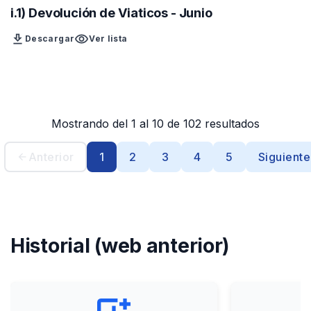
i.1) Devolución de Viaticos - Junio
download
visibility
Descargar
Ver lista
Mostrando del 1 al 10 de 102 resultados
Anterior
1
2
3
4
5
Siguiente
Historial (web anterior)