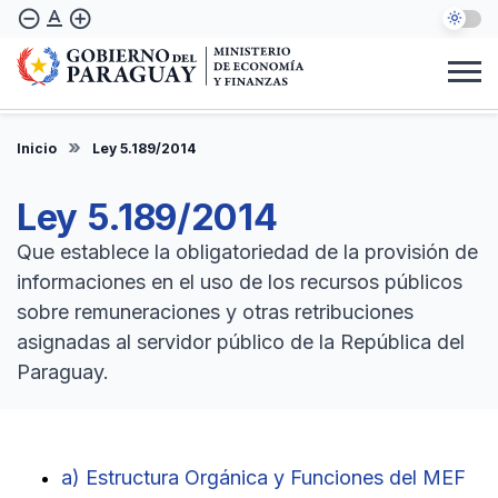
Pasar
text_format
remove_circle_outline
add_circle_outline
al
contenido
principal
Institucional
Marco Legal
Consulta Ciudadana
Informes
Denuncie Aquí
Inicio
Ley 5.189/2014
ES
Ley 5.189/2014
Que establece la obligatoriedad de la provisión de
informaciones en el uso de los recursos públicos
sobre remuneraciones y otras retribuciones
asignadas al servidor público de la República del
Paraguay.
a) Estructura Orgánica y Funciones del MEF