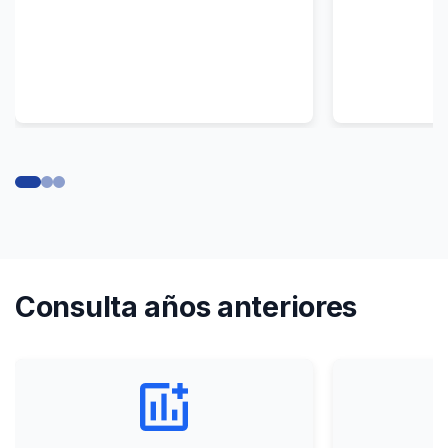
Consulta años anteriores
add_chart