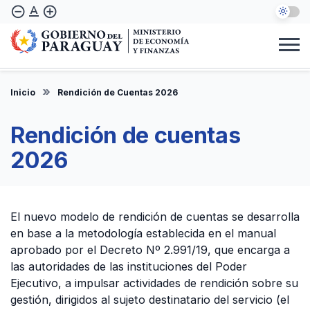
Pasar
text_format
remove_circle_outline
add_circle_outline
al
contenido
principal
Institucional
Marco Legal
Consulta Ciudadana
Informes
Denuncie Aquí
Inicio
Rendición de Cuentas 2026
ES
Rendición de cuentas
2026
El nuevo modelo de rendición de cuentas se desarrolla
en base a la metodología establecida en el manual
aprobado por el Decreto Nº 2.991/19, que encarga a
las autoridades de las instituciones del Poder
Ejecutivo, a impulsar actividades de rendición sobre su
gestión, dirigidos al sujeto destinatario del servicio (el