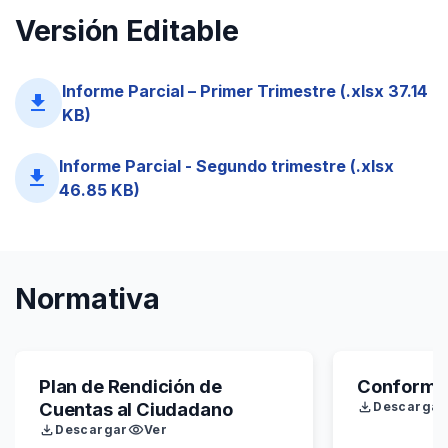
Versión Editable
Informe Parcial – Primer Trimestre (.xlsx 37.14
file_download
KB)
Informe Parcial - Segundo trimestre (.xlsx
file_download
46.85 KB)
Normativa
Plan de Rendición de
Conforma
Cuentas al Ciudadano
Descargar
Descargar
Ver