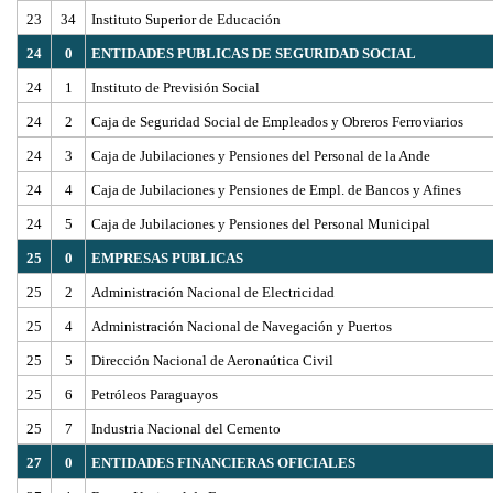
23
34
Instituto Superior de Educación
24
0
ENTIDADES PUBLICAS DE SEGURIDAD SOCIAL
24
1
Instituto de Previsión Social
24
2
Caja de Seguridad Social de Empleados y Obreros Ferroviarios
24
3
Caja de Jubilaciones y Pensiones del Personal de la Ande
24
4
Caja de Jubilaciones y Pensiones de Empl. de Bancos y Afines
24
5
Caja de Jubilaciones y Pensiones del Personal Municipal
25
0
EMPRESAS PUBLICAS
25
2
Administración Nacional de Electricidad
25
4
Administración Nacional de Navegación y Puertos
25
5
Dirección Nacional de Aeronaútica Civil
25
6
Petróleos Paraguayos
25
7
Industria Nacional del Cemento
27
0
ENTIDADES FINANCIERAS OFICIALES