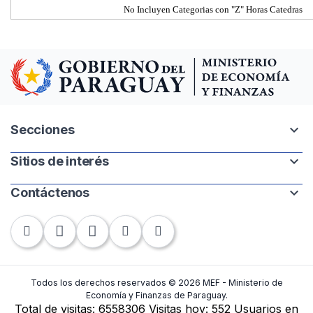
No Incluyen Categorias con "Z" Horas Catedras
expand_more
Secciones
expand_more
Sitios de interés
Intranet
Mapa del sitio
expand_more
Contáctenos
Paraguay.gov.py
Banco Central del Paraguay
Chile 252 | 1220. Asunción, Paraguay
Contraloría General de la República
Tel: +595-21 440-010
Fax: +595-21 448-283
Todos los derechos reservados © 2026 MEF - Ministerio de
Economía y Finanzas de Paraguay.
Total de visitas:
6558306
Visitas hoy:
552
Usuarios en
Contactos