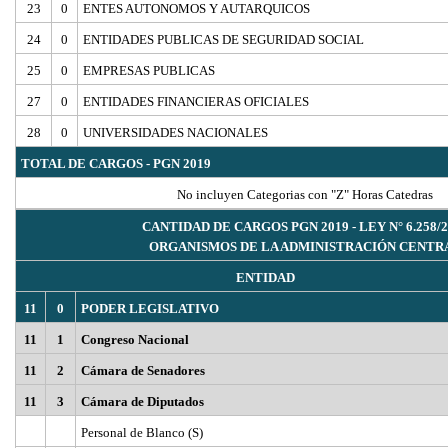
23
0
ENTES AUTONOMOS Y AUTARQUICOS
24
0
ENTIDADES PUBLICAS DE SEGURIDAD SOCIAL
25
0
EMPRESAS PUBLICAS
27
0
ENTIDADES FINANCIERAS OFICIALES
28
0
UNIVERSIDADES NACIONALES
TOTAL DE CARGOS - PGN 2019
No incluyen Categorias con "Z" Horas Catedras
CANTIDAD DE CARGOS PGN 2019 - LEY N° 6.258/2
ORGANISMOS DE LA ADMINISTRACIÓN CENTR
ENTIDAD
11
0
PODER LEGISLATIVO
11
1
Congreso Nacional
11
2
Cámara de Senadores
11
3
Cámara de Diputados
Personal de Blanco (S)