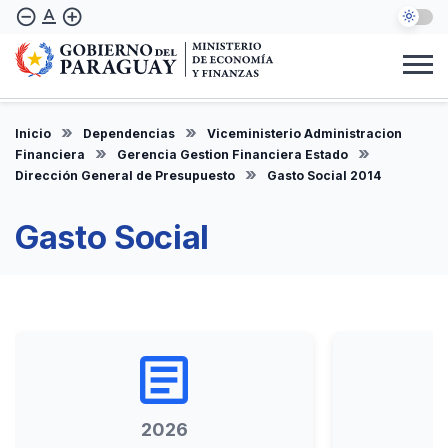
Pasar
text_format
remove_circle_outline
add_circle_outline
al
contenido
principal
Institucional
Marco Legal
Consulta Ciudadana
Informes
Denuncie Aquí
Inicio
Dependencias
Viceministerio Administracion
ES
Financiera
Gerencia Gestion Financiera Estado
Dirección General de Presupuesto
Gasto Social 2014
Gasto Social
article
2026