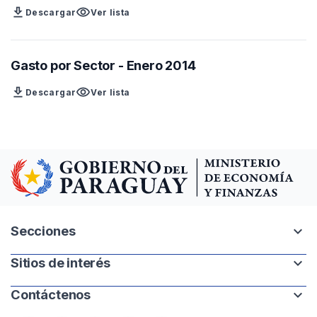
download
visibility
Descargar
Ver lista
Gasto por Sector - Enero 2014
download
visibility
Descargar
Ver lista
expand_more
Secciones
expand_more
Sitios de interés
Intranet
Mapa del sitio
expand_more
Contáctenos
Paraguay.gov.py