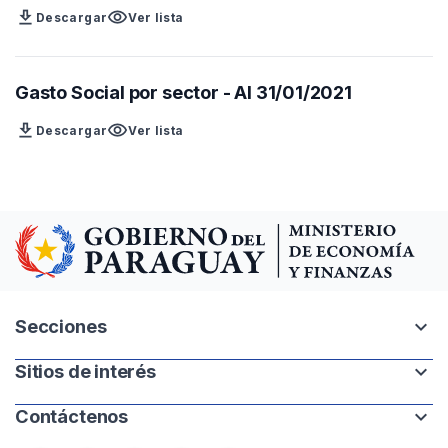
download
visibility
Descargar
Ver lista
Gasto Social por sector - Al 31/01/2021
download
visibility
Descargar
Ver lista
expand_more
Secciones
expand_more
Sitios de interés
Intranet
Mapa del sitio
expand_more
Contáctenos
Paraguay.gov.py