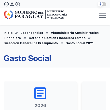
Pasar
text_format
remove_circle_outline
add_circle_outline
al
contenido
principal
Institucional
Marco Legal
Consulta Ciudadana
Informes
Denuncie Aquí
Inicio
Dependencias
Viceministerio Administracion
ES
Financiera
Gerencia Gestion Financiera Estado
Dirección General de Presupuesto
Gasto Social 2021
Gasto Social
article
2026