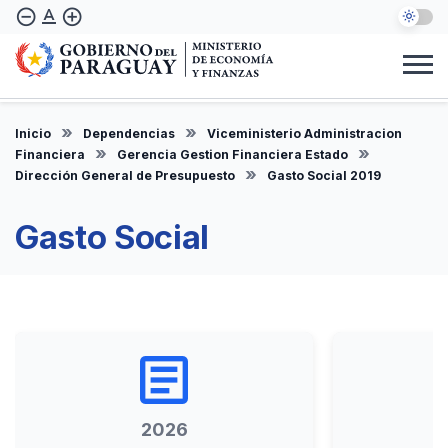
Pasar
text_format
remove_circle_outline
add_circle_outline
al
contenido
principal
Institucional
Marco Legal
Consulta Ciudadana
Informes
Denuncie Aquí
Inicio
Dependencias
Viceministerio Administracion
ES
Financiera
Gerencia Gestion Financiera Estado
Dirección General de Presupuesto
Gasto Social 2019
Gasto Social
article
2026