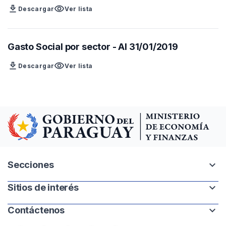
download
visibility
Descargar
Ver lista
Gasto Social por sector - Al 31/01/2019
download
visibility
Descargar
Ver lista
expand_more
Secciones
expand_more
Sitios de interés
Intranet
Mapa del sitio
expand_more
Contáctenos
Paraguay.gov.py